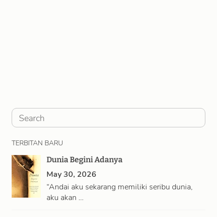
S
e
TERBITAN BARU
a
Dunia Begini Adanya
r
May 30, 2026
c
“Andai aku sekarang memiliki seribu dunia,
h
aku akan …