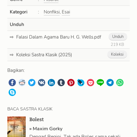
Kategori
:
Nonfiksi
,
Esai
Unduh
Falasi Dalam Agama Baru H. G. Wells.pdf
Unduh
219 KB
Koleksi Sastra Klasik (2025)
Koleksi
Bagikan:
BACA SASTRA KLASIK
Bolest
»
Maxim Gorky
Dengar! Begini. Tak ada Boles sama sekali,