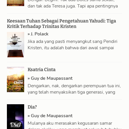
dan tak ada Teresa juga. Tapi apa pentingnya
untukmu? Sulitkah bagimu menarik pena …
Keesaan Tuhan Sebagai Pengetahuan Yahudi: Tiga
Kritik Terhadap Trinitas Kristen
»
J. Polack
Jika ada yang pasti menyangkut sang Pendiri
Kristen, itu adalah bahwa dari awal sampai
akhir dia merupakan orang bani Israel …
Ksatria Cinta
»
Guy de Maupassant
Dengarkan, nak, dengarkan perempuan tua ini,
yang telah menyaksikan tiga generasi, yang
punya pengalaman panjang dalam urusan pria
dan wanita. …
Dia?
»
Guy de Maupassant
Mulanya aku merasakan kegusaran samar