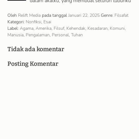
dalam akalku, yang membuat seluruh tubuhku
merinding. Kutengok sekeliling, dan tentu saja
tak terlihat apa-apa, …
Oleh
Relift Media
pada tanggal
Januari 22, 2025
Genre:
Filsafat
Kategori:
Nonfiksi
,
Esai
Label:
Agama
,
Amerika
,
Filsuf
,
Kehendak
,
Kesadaran
,
Komuni
,
Manusia
,
Pengalaman
,
Personal
,
Tuhan
Tidak ada komentar
Posting Komentar