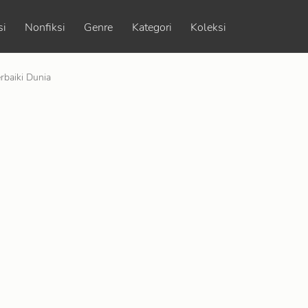
si
Nonfiksi
Genre
Kategori
Koleksi
rbaiki Dunia