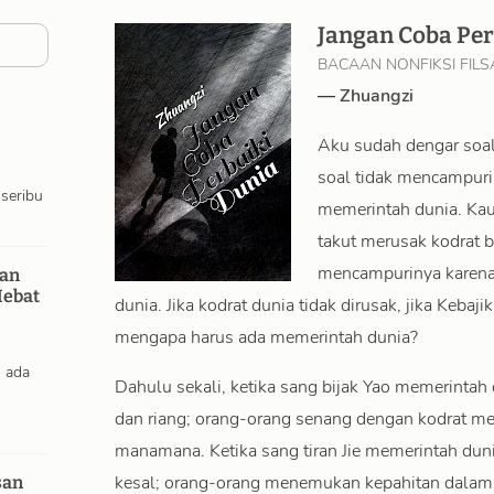
Jangan Coba Per
BACAAN NONFIKSI FILS
—
Zhuangzi
Aku sudah dengar soa
soal tidak mencampuri
 seribu
memerintah dunia. Ka
takut merusak kodrat b
mencampurinya karena
dan
ebat
dunia. Jika kodrat dunia tidak dirusak, jika Kebaj
mengapa harus ada memerintah dunia?
n ada
Dahulu sekali, ketika sang bijak Yao memerintah
dan riang; orang-orang senang dengan kodrat mer
manamana. Ketika sang tiran Jie memerintah duni
kesal; orang-orang menemukan kepahitan dalam 
san