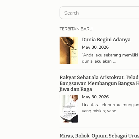
S
e
a
TERBITAN BARU
r
Dunia Begini Adanya
c
May 30, 2026
“Andai aku sekarang memiliki
h
dunia, aku akan …
Rakyat Sehat ala Aristokrat: Tela
Bangsawan Membangun Bangsa H
Jiwa dan Raga
May 30, 2026
Di antara leluhurmu, mungki
yang miskin; yang …
Miras, Rokok, Opium Sebagai Uru