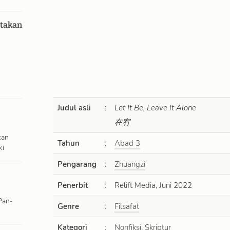
takan
h
Judul asli
:
Let It Be, Leave It Alone
在宥
kan
Tahun
:
Abad 3
ki
Pengarang
:
Zhuangzi
Penerbit
:
Relift Media, Juni 2022
Pan-
Genre
:
Filsafat
Kategori
:
Nonfiksi
,
Skriptur