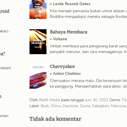
»
Leslie Russell Oates
Kita menaati pancasila bukan untuk alasan 
roid
Buddha mengadopsi mereka sebagai fondasi 
…
akar)-
Bahaya Membaca
»
Voltaire
Akibat membaca para pengarang barat yang
penyakit menular, dan cara mencegahnya, k
ia?
Chervyakov
 dalam
»
Anton Chekhov
Chervyakov merasa malu. Dia tersenyum bo
ke panggung. Memperhatikan para aktor, dia
n
Oleh
Relift Media
pada tanggal
Juni 30, 2022
Genre:
Fil
Label:
Budi
,
China
,
Daoisme
,
Dunia
,
Kebajikan
,
Manusia
bolan
Tidak ada komentar