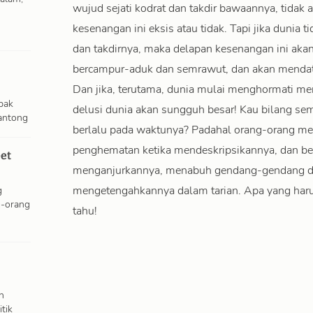
wujud sejati kodrat dan takdir bawaannya, tidak
kesenangan ini eksis atau tidak. Tapi jika dunia t
dan takdirnya, maka delapan kesenangan ini ak
bercampur-aduk dan semrawut, dan akan mendat
Dan jika, terutama, dunia mulai menghormati m
pak
delusi dunia akan sungguh besar! Kau bilang se
antong
berlalu pada waktunya? Padahal orang-orang me
penghematan ketika mendeskripsikannya, dan berlu
et
menganjurkannya, menabuh gendang-gendang da
g
mengetengahkannya dalam tarian. Apa yang harus 
g-orang
tahu!
n
tik