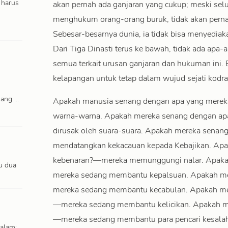
 harus
akan pernah ada ganjaran yang cukup; meski se
menghukum orang-orang buruk, tidak akan pern
Sebesar-besarnya dunia, ia tidak bisa menyedia
Dari Tiga Dinasti terus ke bawah, tidak ada apa-a
semua terkait urusan ganjaran dan hukuman ini.
kelapangan untuk tetap dalam wujud sejati kodra
uang …
Apakah manusia senang dengan apa yang mereka
warna-warna. Apakah mereka senang dengan a
dirusak oleh suara-suara. Apakah mereka sena
mendatangkan kekacauan kepada Kebajikan. Ap
kebenaran?—mereka memunggungi nalar. Apaka
u dua
mereka sedang membantu kepalsuan. Apakah m
mereka sedang membantu kecabulan. Apakah me
—mereka sedang membantu kelicikan. Apakah m
—mereka sedang membantu para pencari kesalah
 alam;