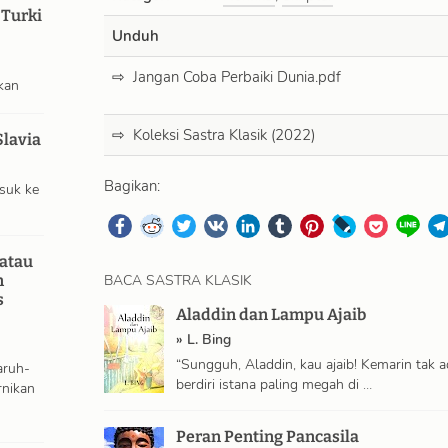
 Turki
Unduh
Jangan Coba Perbaiki Dunia.pdf
kan
Koleksi Sastra Klasik (2022)
Slavia
Bagikan:
suk ke
atau
BACA SASTRA KLASIK
n
s
Aladdin dan Lampu Ajaib
»
L. Bing
“Sungguh, Aladdin, kau ajaib! Kemarin tak ada
aruh-
berdiri istana paling megah di …
nikan
Peran Penting Pancasila