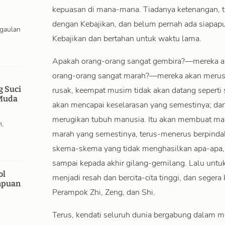
kepuasan di mana-mana. Tiadanya ketenangan, t
dengan Kebajikan, dan belum pernah ada siapap
rgaulan
Kebajikan dan bertahan untuk waktu lama.
Apakah orang-orang sangat gembira?—mereka a
orang-orang sangat marah?—mereka akan meru
g Suci
rusak, keempat musim tidak akan datang seperti 
Muda
akan mencapai keselarasan yang semestinya; dan 
merugikan tubuh manusia. Itu akan membuat man
n,
marah yang semestinya, terus-menerus berpindah
skema-skema yang tidak menghasilkan apa-apa,
sampai kepada akhir gilang-gemilang. Lalu untuk
ol
menjadi resah dan bercita-cita tinggi, dan seger
mpuan
Perampok Zhi, Zeng, dan Shi.
Terus, kendati seluruh dunia bergabung dalam me