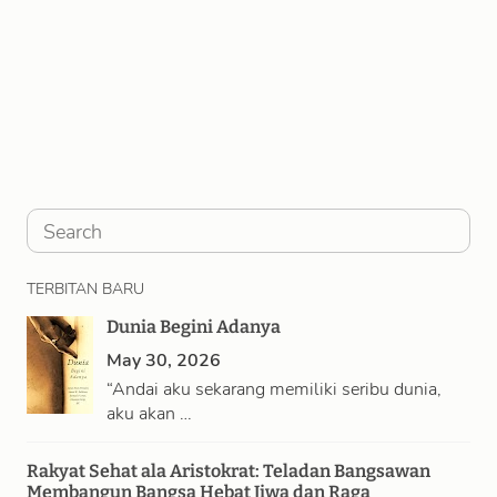
S
e
TERBITAN BARU
a
Dunia Begini Adanya
r
May 30, 2026
c
“Andai aku sekarang memiliki seribu dunia,
h
aku akan …
Rakyat Sehat ala Aristokrat: Teladan Bangsawan
Membangun Bangsa Hebat Jiwa dan Raga