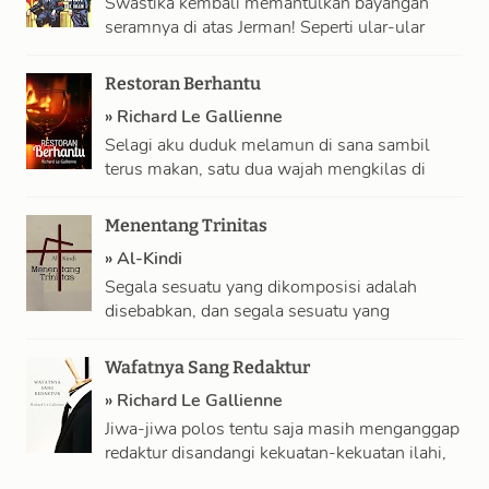
Swastika kembali memantulkan bayangan
seramnya di atas Jerman! Seperti ular-ular
yang merayap dari bawah bebatuan menuju
cahaya matahari, kaum Nazi …
Restoran Berhantu
»
Richard Le Gallienne
Selagi aku duduk melamun di sana sambil
terus makan, satu dua wajah mengkilas di
depanku, kenangan demi kenangan terputar
ulang …
Menentang Trinitas
»
Al-Kindi
Segala sesuatu yang dikomposisi adalah
disebabkan, dan segala sesuatu yang
disebabkan tidaklah kekal. Oleh karenanya
Bapak tidak kekal, tidak pula …
Wafatnya Sang Redaktur
»
Richard Le Gallienne
Jiwa-jiwa polos tentu saja masih menganggap
redaktur disandangi kekuatan-kekuatan ilahi,
dan surat-surat perkenalan kepadanya masih