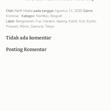
tembakan, kita akan tahu di mana mereka!” …
Oleh
Relift Media
pada tanggal
Agustus 11, 2020
Genre:
Kriminal
Kategori:
Nonfiksi
,
Biografi
Label:
Bangsawan
,
Fuji
,
Harakiri
,
Jepang
,
Kastil
,
Kuil
,
Kyoto
,
Prasasti
,
Rōnin
,
Samurai
,
Tokyo
Tidak ada komentar
Posting Komentar