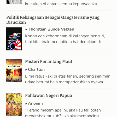
kuelukan di antara semua kepunyaanku.
Sepanjang hayatku, aku telah membungkuk di
hadapan berhala-berhalanya dan …
Politik Kebangsaan Sebagai Gangsterisme yang
Disucikan
»
Thorstein Bunde Veblen
Konon ada kehormatan di kalangan pencuri,
tapi kita tidak menantikan hal demikian di
kalangan negarawan. Jadi semangat bernegara
dinastik ini …
Misteri Penantang Maut
»
Charlton
Lima ratus kaki di atas tanah, seorang seniman
udara berurat baja mempertaruhkan nyawa
untuk tampil! Tapi kawat tali tegangnya lebih
…
Pahlawan Negeri Papua
»
Anonim
“Perang macam apa ini, jika kau tak boleh
menembak musuh? Jika aku memancing