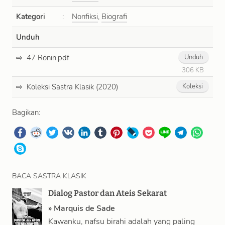
Kategori
:
Nonfiksi
,
Biografi
Unduh
47 Rōnin.pdf
Unduh
306 KB
Koleksi Sastra Klasik (2020)
Koleksi
Bagikan:
BACA SASTRA KLASIK
Dialog Pastor dan Ateis Sekarat
»
Marquis de Sade
Kawanku, nafsu birahi adalah yang paling