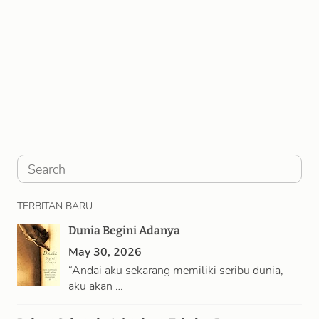
S
e
TERBITAN BARU
a
Dunia Begini Adanya
r
May 30, 2026
c
“Andai aku sekarang memiliki seribu dunia,
h
aku akan …