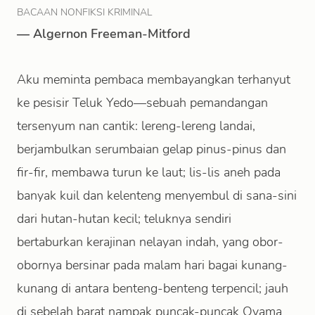
BACAAN NONFIKSI KRIMINAL
—
Algernon Freeman-Mitford
Aku meminta pembaca membayangkan terhanyut
ke pesisir Teluk Yedo—sebuah pemandangan
tersenyum nan cantik: lereng-lereng landai,
berjambulkan serumbaian gelap pinus-pinus dan
fir-fir, membawa turun ke laut; lis-lis aneh pada
banyak kuil dan kelenteng menyembul di sana-sini
dari hutan-hutan kecil; teluknya sendiri
bertaburkan kerajinan nelayan indah, yang obor-
obornya bersinar pada malam hari bagai kunang-
kunang di antara benteng-benteng terpencil; jauh
di sebelah barat nampak puncak-puncak Oyama