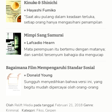
memikirkan air …
Kinuko & Shinichi
»
Hayashi Fumiko
“Saat aku pulang dalam keadaan terluka,
setiap orang hanya mengasihani penampilan
fisikku dan mencoba membuatku tetap
bahagia untuk sementara, seraya …
Mimpi Sang Samurai
»
Lafcadio Hearn
Mata perempuan itu bertemu dengan matanya;
dan sambil tersenyum bahagia dia mengucap
salam padanya—hanya bertanya: “Kapan kau
kembali ke Kyōto? …
Bagaimana Film Mempengaruhi Standar Sosial
»
Donald Young
Sungguh menyedihkan bahwa versi ini, yang
begitu mudah dipercayai oleh orang-orang
yang berpengalaman dengan rutinitas belaka,
paling banter biasanya tidak …
Oleh
Relift Media
pada tanggal
Februari 21, 2018
Genre:
Kriminal
Kategori:
Fiksi
,
Cerpen