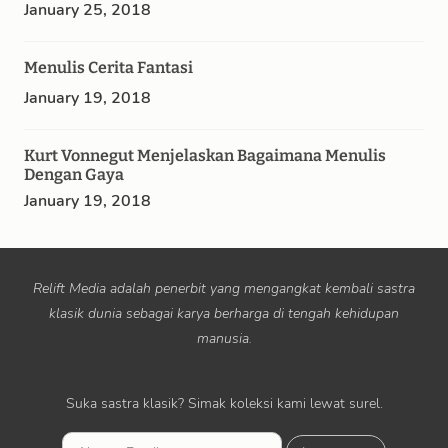
January 25, 2018
Menulis Cerita Fantasi
January 19, 2018
Kurt Vonnegut Menjelaskan Bagaimana Menulis
Dengan Gaya
January 19, 2018
Relift Media adalah penerbit yang mengangkat kembali sastra
klasik dunia sebagai karya berharga di tengah kehidupan
manusia.
Suka sastra klasik? Simak koleksi kami lewat surel.
L