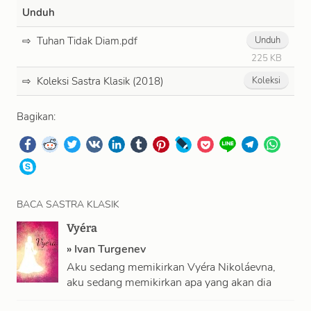
Unduh
Tuhan Tidak Diam.pdf
Unduh
225 KB
Koleksi Sastra Klasik (2018)
Koleksi
Bagikan:
BACA SASTRA KLASIK
Vyéra
»
Ivan Turgenev
Aku sedang memikirkan Vyéra Nikoláevna,
aku sedang memikirkan apa yang akan dia
katakan setelah membaca “Faust”, aku sedang