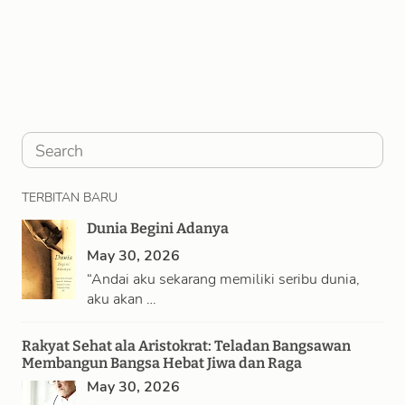
S
e
TERBITAN BARU
a
Dunia Begini Adanya
r
May 30, 2026
c
“Andai aku sekarang memiliki seribu dunia,
h
aku akan …
Rakyat Sehat ala Aristokrat: Teladan Bangsawan
Membangun Bangsa Hebat Jiwa dan Raga
May 30, 2026