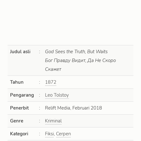
Judul asli
:
God Sees the Truth, But Waits
Бог Правду Видит, Да Не Скоро
Скажет
Tahun
:
1872
Pengarang
:
Leo Tolstoy
Penerbit
:
Relift Media, Februari 2018
Genre
:
Kriminal
Kategori
:
Fiksi
,
Cerpen