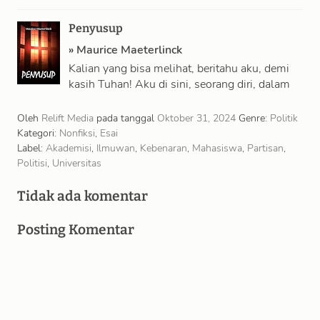
kau bilang, tapi yang kau simpan …
Penyusup
»
Maurice Maeterlinck
Kalian yang bisa melihat, beritahu aku, demi
kasih Tuhan! Aku di sini, seorang diri, dalam
kegelapan tak berujung! Aku tak …
Oleh
Relift Media
pada tanggal
Oktober 31, 2024
Genre:
Politik
Kategori:
Nonfiksi
,
Esai
Label:
Akademisi
,
Ilmuwan
,
Kebenaran
,
Mahasiswa
,
Partisan
,
Politisi
,
Universitas
Tidak ada komentar
Posting Komentar