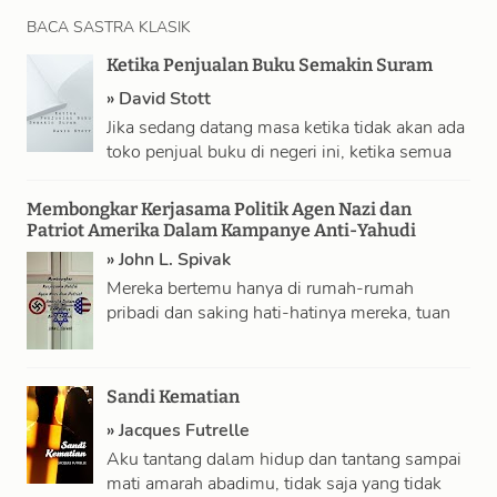
BACA SASTRA KLASIK
Ketika Penjualan Buku Semakin Suram
»
David Stott
Jika sedang datang masa ketika tidak akan ada
toko penjual buku di negeri ini, ketika semua
“kemanisan dan cahaya” terhapus …
Membongkar Kerjasama Politik Agen Nazi dan
Patriot Amerika Dalam Kampanye Anti-Yahudi
»
John L. Spivak
Mereka bertemu hanya di rumah-rumah
pribadi dan saking hati-hatinya mereka, tuan
rumah satu pertemuan tidak akan diberitahu di
mana pertemuan …
Sandi Kematian
»
Jacques Futrelle
Aku tantang dalam hidup dan tantang sampai
mati amarah abadimu, tidak saja yang tidak