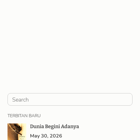
S
e
TERBITAN BARU
a
Dunia Begini Adanya
r
May 30, 2026
c