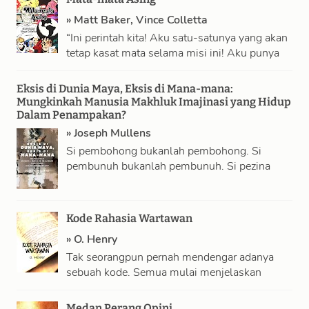
»
Matt Baker
,
Vince Colletta
“Ini perintah kita! Aku satu-satunya yang akan
tetap kasat mata selama misi ini! Aku punya
formula di sini, racikan serbuk-serbuk …
Eksis di Dunia Maya, Eksis di Mana-mana:
Mungkinkah Manusia Makhluk Imajinasi yang Hidup
Dalam Penampakan?
»
Joseph Mullens
Si pembohong bukanlah pembohong. Si
pembunuh bukanlah pembunuh. Si pezina
tidak keji sebetulnya. Cinta, benci, gembira,
sakit yang kita rasakan, …
Kode Rahasia Wartawan
»
O. Henry
Tak seorangpun pernah mendengar adanya
sebuah kode. Semua mulai menjelaskan
kepada si kepala penyelidik bahwa suratkabar
tak pernah menggunakan kode—yakni …
Medan Perang Opini