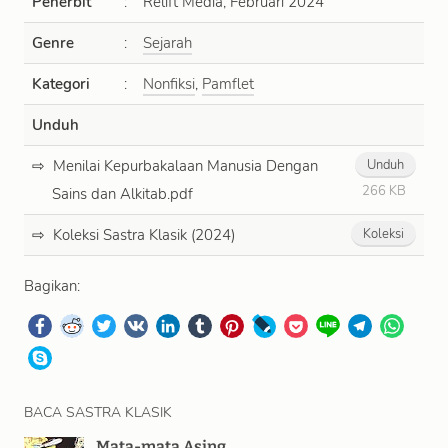
Penerbit
:
Relift Media, Februari 2024
Genre
:
Sejarah
Kategori
:
Nonfiksi
,
Pamflet
Unduh
Menilai Kepurbakalaan Manusia Dengan
Unduh
266 KB
Sains dan Alkitab.pdf
Koleksi Sastra Klasik (2024)
Koleksi
Bagikan:
BACA SASTRA KLASIK
Mata-mata Asing