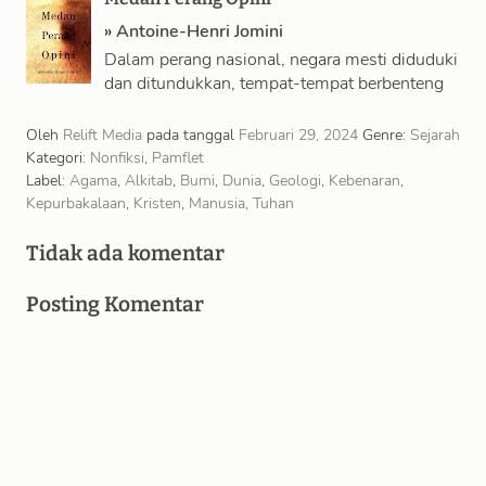
»
Antoine-Henri Jomini
Dalam perang nasional, negara mesti diduduki
dan ditundukkan, tempat-tempat berbenteng
mesti dikepung dan diperciut, dan tentara
mesti dihancurkan; sedangkan dalam …
Oleh
Relift Media
pada tanggal
Februari 29, 2024
Genre:
Sejarah
Kategori:
Nonfiksi
,
Pamflet
Label:
Agama
,
Alkitab
,
Bumi
,
Dunia
,
Geologi
,
Kebenaran
,
Kepurbakalaan
,
Kristen
,
Manusia
,
Tuhan
Tidak ada komentar
Posting Komentar