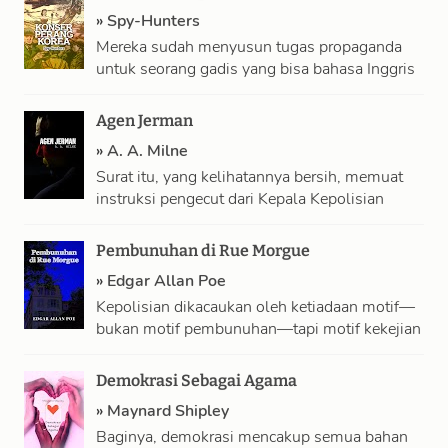
»
Spy-Hunters
Mereka sudah menyusun tugas propaganda
untuk seorang gadis yang bisa bahasa Inggris
dan Korea! Tapi Kay mengakali mereka—
menirukan dusta khas …
Agen Jerman
»
A. A. Milne
Surat itu, yang kelihatannya bersih, memuat
instruksi pengecut dari Kepala Kepolisian
kepada seorang mata-mata Jerman! Dibaca
dengan sandi alfabetis yang …
Pembunuhan di Rue Morgue
»
Edgar Allan Poe
Kepolisian dikacaukan oleh ketiadaan motif—
bukan motif pembunuhan—tapi motif kekejian
pembunuhan. Mereka juga dibingungkan oleh
kemustahilan menyelaraskan suara-suara
Demokrasi Sebagai Agama
cekcok dengan fakta …
»
Maynard Shipley
Baginya, demokrasi mencakup semua bahan