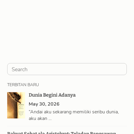
S
e
TERBITAN BARU
a
Dunia Begini Adanya
r
May 30, 2026
c
“Andai aku sekarang memiliki seribu dunia,
h
aku akan …
Rakyat Sehat ala Aristokrat: Teladan Bangsawan