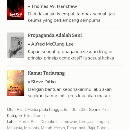
»
Thomas W. Hanshew
Dari dasar jari keempat, tampak sebuah jari
kelima yang berkembang sempurna,
bergulung ke dalam menuju apa yang tadinya
adalah telapak …
Propaganda Adalah Seni
»
Alfred McClung Lee
Kapan sebuah propaganda sesuai dengan
prinsip-prinsip demokrasi? Ia sesuai ketika
cenderung memelihara dan memperluas
demokrasi; ia antagonistik ketika meruntuhkan
Kamar Terlarang
atau …
»
Steve Ditko
Dengan bantuan keponakanmu, aku akan
siapkan kamar ini! Terus kau akan masuk
kamar ini sekali sebulan... Tanggal tiga setiap
bulan... …
Oleh
Relift Media
pada tanggal
Juni 30, 2023
Genre:
Aksi
Kategori:
Fiksi
,
Komik
Label:
Atom
,
Besi
,
Demokrasi
,
Ilmuwan
,
Kerajaan
,
Logam
,
Manusia
,
Mekanis
,
Merah
,
Mesin
,
Perampok
,
Raja
,
Robot
,