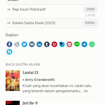
Raja Kaum Robot.pdf
Unduh
1.4 MB
Koleksi Sastra Klasik (2023)
Koleksi
Bagikan:
BACA SASTRA KLASIK
Lantai 13
»
Jerry Grandenetti
Kisah yang akan kuceritakan ini salah satu
yang teraneh dalam pengalamanku... Ini
mengenai lantai 13 yang sulit dimengerti.
Banyak dari …
Jari Ke-9