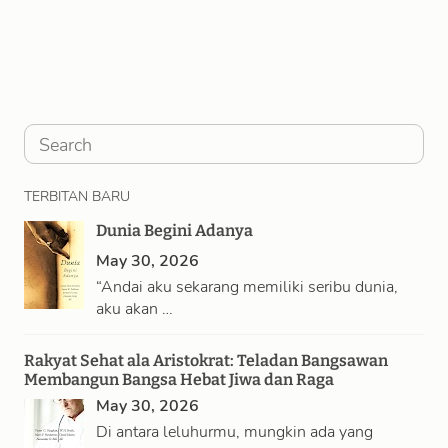
S
e
TERBITAN BARU
a
Dunia Begini Adanya
r
May 30, 2026
c
“Andai aku sekarang memiliki seribu dunia,
h
aku akan …
Rakyat Sehat ala Aristokrat: Teladan Bangsawan
Membangun Bangsa Hebat Jiwa dan Raga
May 30, 2026
Di antara leluhurmu, mungkin ada yang