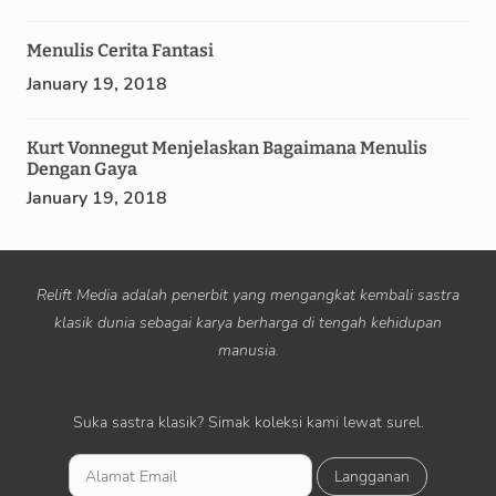
Menulis Cerita Fantasi
January 19, 2018
Kurt Vonnegut Menjelaskan Bagaimana Menulis
Dengan Gaya
January 19, 2018
Relift Media adalah penerbit yang mengangkat kembali sastra
klasik dunia sebagai karya berharga di tengah kehidupan
manusia.
Suka sastra klasik? Simak koleksi kami lewat surel.
L
a