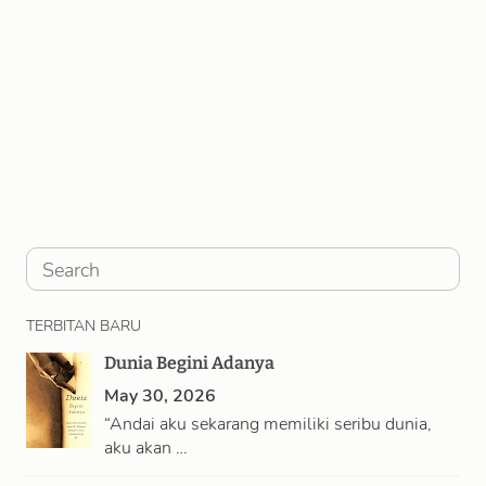
S
e
TERBITAN BARU
a
Dunia Begini Adanya
r
May 30, 2026
c
“Andai aku sekarang memiliki seribu dunia,
h
aku akan …