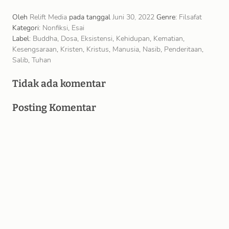
mematuknya; dia suka bertengger di bahunya
dan membiarkannya membawanya …
Oleh
Relift Media
pada tanggal
Juni 30, 2022
Genre:
Filsafat
Kategori:
Nonfiksi
,
Esai
Label:
Buddha
,
Dosa
,
Eksistensi
,
Kehidupan
,
Kematian
,
Kesengsaraan
,
Kristen
,
Kristus
,
Manusia
,
Nasib
,
Penderitaan
,
Salib
,
Tuhan
Tidak ada komentar
Posting Komentar