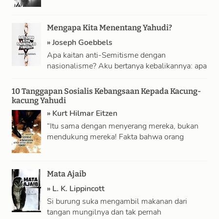
bersedia memberikan semua uang dan semua
barang mereka jika mereka …
Mengapa Kita Menentang Yahudi?
»
Joseph Goebbels
Apa kaitan anti-Semitisme dengan
nasionalisme? Aku bertanya kebalikannya: apa
kaitan Yahudi dengan nasionalisme?
Nasionalisme adalah doktrin darah, doktrin
10 Tanggapan Sosialis Kebangsaan Kepada Kacung-
ras. Yahudi …
kacung Yahudi
»
Kurt Hilmar Eitzen
“Itu sama dengan menyerang mereka, bukan
mendukung mereka! Fakta bahwa orang
menyebut para bajingan di kalangan kita
sebagai ‘Yahudi kulit …
Mata Ajaib
»
L. K. Lippincott
Si burung suka mengambil makanan dari
tangan mungilnya dan tak pernah