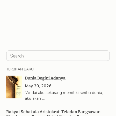
S
e
TERBITAN BARU
a
Dunia Begini Adanya
r
May 30, 2026
c
“Andai aku sekarang memiliki seribu dunia,
h
aku akan …
Rakyat Sehat ala Aristokrat: Teladan Bangsawan