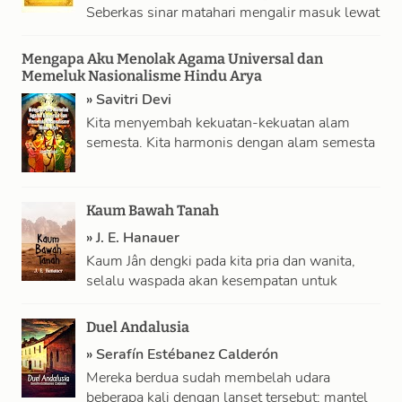
Seberkas sinar matahari mengalir masuk lewat
jendela dan mengenai wujud memikat itu,
yang seolah ingin …
Mengapa Aku Menolak Agama Universal dan
Memeluk Nasionalisme Hindu Arya
»
Savitri Devi
Kita menyembah kekuatan-kekuatan alam
semesta. Kita harmonis dengan alam semesta
dan bukan dengan manusia. Itu tidak berpusat
pada manusia. Agama-agama …
Kaum Bawah Tanah
»
J. E. Hanauer
Kaum Jân dengki pada kita pria dan wanita,
selalu waspada akan kesempatan untuk
melukai kita; dan kalau kita tidak mengucap …
Duel Andalusia
»
Serafín Estébanez Calderón
Mereka berdua sudah membelah udara
beberapa kali dengan lanset tersebut; mantel