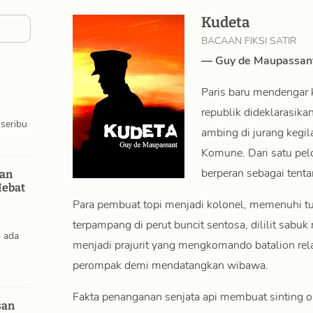
Kudeta
BACAAN FIKSI SATIR
—
Guy de Maupassan
Paris baru mendengar 
republik dideklarasika
 seribu
ambing di jurang kegi
Komune. Dari satu pelo
berperan sebagai tenta
dan
ebat
Para pembuat topi menjadi kolonel, memenuhi tu
terpampang di perut buncit sentosa, dililit sabuk
n ada
menjadi prajurit yang mengkomando batalion rel
perompak demi mendatangkan wibawa.
Fakta penanganan senjata api membuat sinting o
san