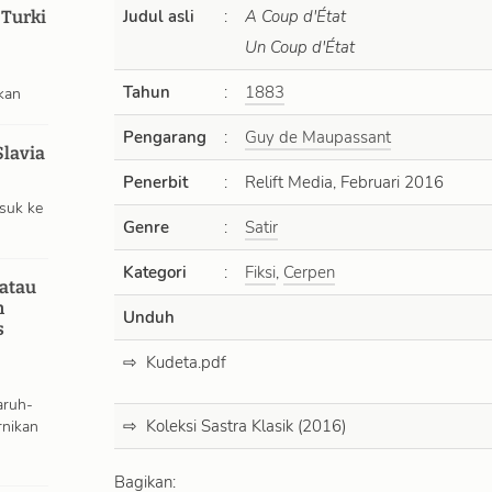
Judul asli
:
A Coup d'État
 Turki
Un Coup d'État
Tahun
:
1883
kan
Pengarang
:
Guy de Maupassant
Slavia
Penerbit
:
Relift Media, Februari 2016
suk ke
Genre
:
Satir
Kategori
:
Fiksi
,
Cerpen
atau
n
Unduh
s
Kudeta.pdf
aruh-
nikan
Koleksi Sastra Klasik (2016)
Bagikan: