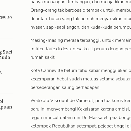
hanya menangani timbangan, dan menjadikan mer
Orang-orang tak berdosa ditembak untuk membu
rgaulan
di hutan-hutan yang tak pernah menyaksikan oran
nyasar, sapi-sapi angon, dan kuda-kuda perumpu
Masing-masing merasa terpanggil untuk memain
militer. Kafe di desa-desa kecil penuh dengan per
g Suci
rumah sakit.
Muda
Kota Canneville belum tahu kabar menggilakan dar
n,
kegemparan hebat sudah meluas selama sebulan 
berseberangan saling berhadapan.
Walikota Viscount de Varnetot, pria tua kurus kec
ol
mpuan
baru ini menyambangi Kekaisaran karena ambisi
teguh muncul dalam diri Dr. Massarel, pria bon
kelompok Republikan setempat, pejabat tinggi di 