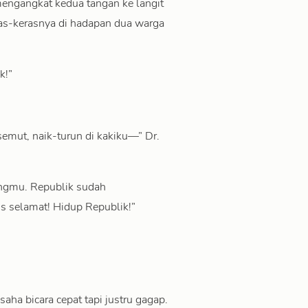
engangkat kedua tangan ke langit
ras-kerasnya di hadapan dua warga
k!”
emut, naik-turun di kakiku—” Dr.
ngmu. Republik sudah
is selamat! Hidup Republik!”
aha bicara cepat tapi justru gagap.