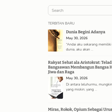
S
e
a
TERBITAN BARU
r
Dunia Begini Adanya
c
May 30, 2026
“Andai aku sekarang memiliki
h
dunia, aku akan …
Rakyat Sehat ala Aristokrat: Tela
Bangsawan Membangun Bangsa H
Jiwa dan Raga
May 30, 2026
Di antara leluhurmu, mungki
yang miskin; yang …
Miras, Rokok, Opium Sebagai Uru