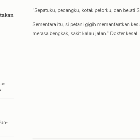
“Sepatuku, pedangku, kotak pelorku, dan belati S
takan
Sementara itu, si petani gigih memanfaatkan ke
merasa bengkak, sakit kalau jalan.” Dokter kesa
h
kan
ki
Pan-