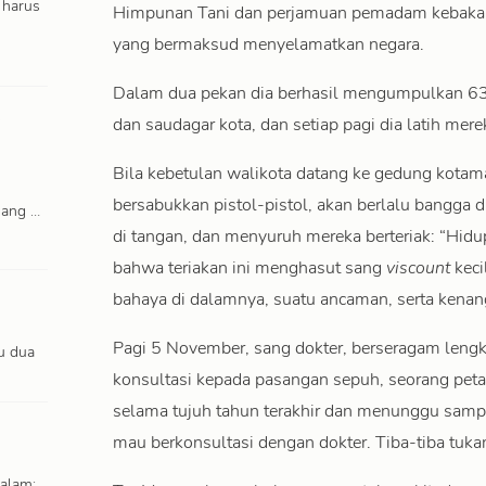
 harus
Himpunan Tani dan perjamuan pemadam kebakaran
yang bermaksud menyelamatkan negara.
Dalam dua pekan dia berhasil mengumpulkan 63 r
dan saudagar kota, dan setiap pagi dia latih mere
Bila kebetulan walikota datang ke gedung kota
bersabukkan pistol-pistol, akan berlalu bangga
uang …
di tangan, dan menyuruh mereka berteriak: “Hidu
bahwa teriakan ini menghasut sang
viscount
keci
bahaya di dalamnya, suatu ancaman, serta kenan
Pagi 5 November, sang dokter, berseragam lengka
u dua
konsultasi kepada pasangan sepuh, seorang peta
selama tujuh tahun terakhir dan menunggu sampai
mau berkonsultasi dengan dokter. Tiba-tiba tu
 alam;