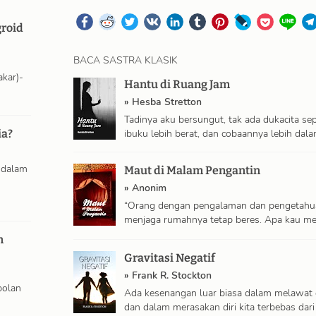
roid
BACA SASTRA KLASIK
akar)-
Hantu di Ruang Jam
»
Hesba Stretton
Tadinya aku bersungut, tak ada dukacita sep
ibuku lebih berat, dan cobaannya lebih dal
ia?
 dalam
Maut di Malam Pengantin
»
Anonim
“Orang dengan pengalaman dan pengetahua
menjaga rumahnya tetap beres. Apa kau m
lalai …
n
Gravitasi Negatif
»
Frank R. Stockton
bolan
Ada kesenangan luar biasa dalam melawat d
dan dalam merasakan diri kita terbebas dar