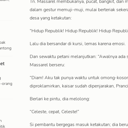
Tn. Massarel membukanya, pucat, bangkit, dan m
dalam gestur memuji-muji, mulai berteriak seke
desa yang ketakutan:
“Hidup Republik! Hidup Republik! Hidup Republi
pak
Lalu dia bersandar di kursi, lemas karena emosi.
antong
Dan sewaktu petani melanjutkan: “Awalnya ada s
et
Massarel berseru:
“Diam! Aku tak punya waktu untuk omong-koso
g
g-orang
diproklamirkan, kaisar sudah dipenjarakan, Pranc
Berlari ke pintu, dia melolong:
“Celeste, cepat, Celeste!”
n
Si pembantu bergegas masuk ketakutan; dia berus
tik