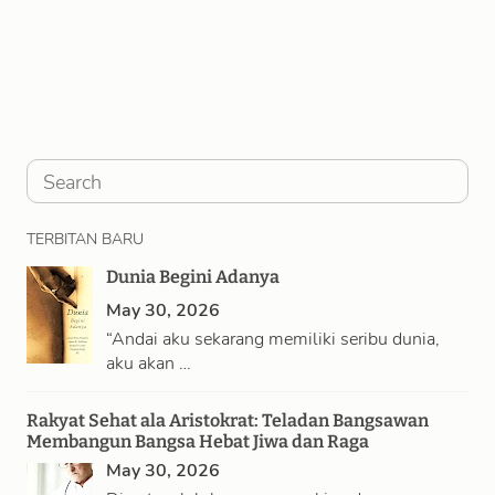
S
e
TERBITAN BARU
a
Dunia Begini Adanya
r
May 30, 2026
c
“Andai aku sekarang memiliki seribu dunia,
h
aku akan …
Rakyat Sehat ala Aristokrat: Teladan Bangsawan
Membangun Bangsa Hebat Jiwa dan Raga
May 30, 2026