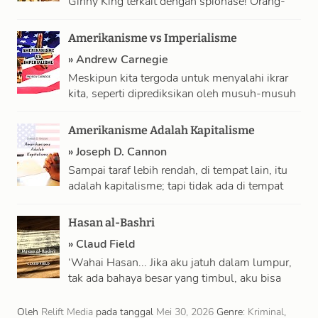
Ginny King terkait dengan spionase! Orang-
orang jelek itu berpikir dia artis penghibur—
dan mengingat betapa …
Amerikanisme vs Imperialisme
»
Andrew Carnegie
Meskipun kita tergoda untuk menyalahi ikrar
kita, seperti diprediksikan oleh musuh-musuh
Republik kita di Eropa sana, aspirasi sebuah
kaum akan …
Amerikanisme Adalah Kapitalisme
»
Joseph D. Cannon
Sampai taraf lebih rendah, di tempat lain, itu
adalah kapitalisme; tapi tidak ada di tempat
lain, tanpa pemberontakan, itu mencapai …
Hasan al-Bashri
»
Claud Field
‘Wahai Hasan... Jika aku jatuh dalam lumpur,
tak ada bahaya besar yang timbul, aku bisa
menyingkirkannya dengan mencuci; tapi jika …
Oleh
Relift Media
pada tanggal
Mei 30, 2026
Genre:
Kriminal
,