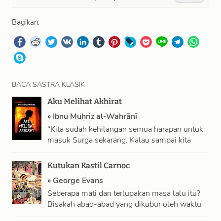
Bagikan:
BACA SASTRA KLASIK
Aku Melihat Akhirat
»
Ibnu Muḥriz al-Wahrānī
“Kita sudah kehilangan semua harapan untuk
masuk Surga sekarang. Kalau sampai kita
melihat pohon-pohon dan sungai-sungai,
padahal kita tahu mereka …
Kutukan Kastil Carnoc
»
George Evans
Seberapa mati dan terlupakan masa lalu itu?
Bisakah abad-abad yang dikubur oleh waktu
menghapus jalan kematian jiwa manusia?