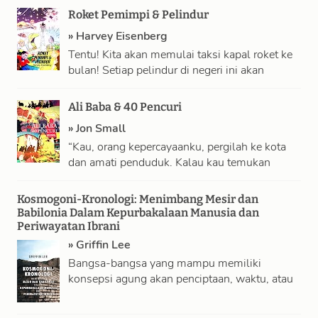
Roket Pemimpi & Pelindur
»
Harvey Eisenberg
Tentu! Kita akan memulai taksi kapal roket ke
bulan! Setiap pelindur di negeri ini akan
memelas-melas jasa kita! …
Ali Baba & 40 Pencuri
»
Jon Small
“Kau, orang kepercayaanku, pergilah ke kota
dan amati penduduk. Kalau kau temukan
seseorang yang menunjukkan tanda-tanda
baru kaya, tandai rumahnya …
Kosmogoni-Kronologi: Menimbang Mesir dan
Babilonia Dalam Kepurbakalaan Manusia dan
Periwayatan Ibrani
»
Griffin Lee
Bangsa-bangsa yang mampu memiliki
konsepsi agung akan penciptaan, waktu, atau
durasi, dan dunia pemikiran secara umum,
seperti yang mereka miliki, …