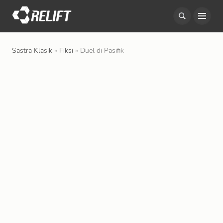
S
k
i
Sastra Klasik
»
Fiksi
»
Duel di Pasifik
p
t
o
c
o
n
t
e
n
t