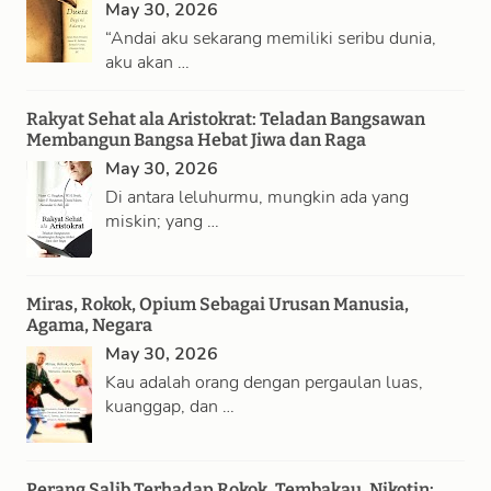
May 30, 2026
c
“Andai aku sekarang memiliki seribu dunia,
h
aku akan …
Rakyat Sehat ala Aristokrat: Teladan Bangsawan
Membangun Bangsa Hebat Jiwa dan Raga
May 30, 2026
Di antara leluhurmu, mungkin ada yang
miskin; yang …
Miras, Rokok, Opium Sebagai Urusan Manusia,
Agama, Negara
May 30, 2026
Kau adalah orang dengan pergaulan luas,
kuanggap, dan …
Perang Salib Terhadap Rokok, Tembakau, Nikotin: