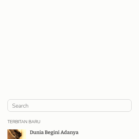
S
e
TERBITAN BARU
a
Dunia Begini Adanya
r