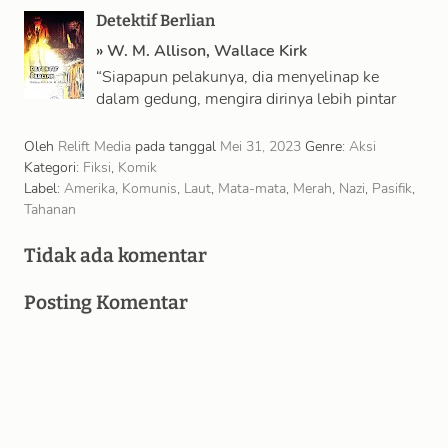
Detektif Berlian
»
W. M. Allison
,
Wallace Kirk
“Siapapun pelakunya, dia menyelinap ke
dalam gedung, mengira dirinya lebih pintar
dari polisi. Jadi aku akan masuk ke sana.
Pastikan …
Oleh
Relift Media
pada tanggal
Mei 31, 2023
Genre:
Aksi
Kategori:
Fiksi
,
Komik
Label:
Amerika
,
Komunis
,
Laut
,
Mata-mata
,
Merah
,
Nazi
,
Pasifik
,
Tahanan
Tidak ada komentar
Posting Komentar