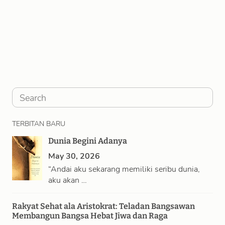
S
e
TERBITAN BARU
a
Dunia Begini Adanya
r
May 30, 2026
c
“Andai aku sekarang memiliki seribu dunia,
h
aku akan …
Rakyat Sehat ala Aristokrat: Teladan Bangsawan
Membangun Bangsa Hebat Jiwa dan Raga