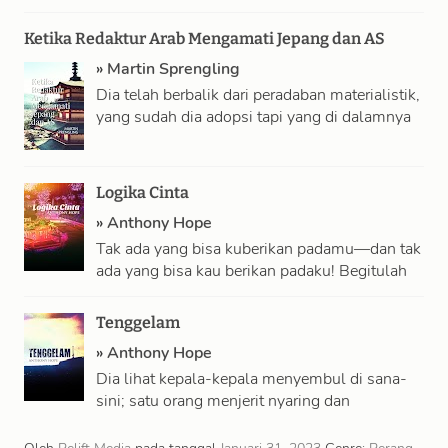
oleh ide kita akan kehidupan dan penegasan …
Ketika Redaktur Arab Mengamati Jepang dan AS
»
Martin Sprengling
Dia telah berbalik dari peradaban materialistik,
yang sudah dia adopsi tapi yang di dalamnya
dia tidak merasa nyaman, ke sebuah …
Logika Cinta
»
Anthony Hope
Tak ada yang bisa kuberikan padamu—dan tak
ada yang bisa kau berikan padaku! Begitulah
kelihatannya di masa ketidaklogisan. Sekarang
lain …
Tenggelam
»
Anthony Hope
Dia lihat kepala-kepala menyembul di sana-
sini; satu orang menjerit nyaring dan
menghilang. Persis itu—kecuali menjerit—
yang ingin dilakukannya. Tapi dia tak …