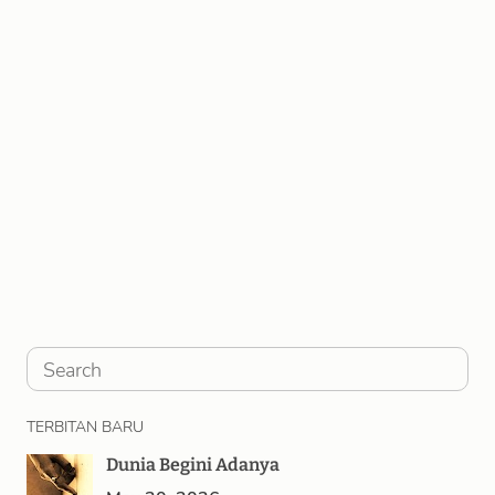
S
e
TERBITAN BARU
a
Dunia Begini Adanya
r