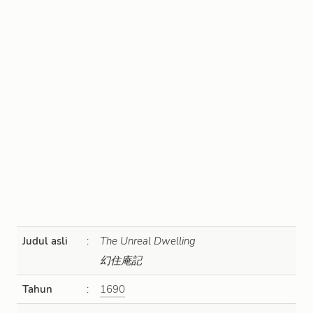
Judul asli
:
The Unreal Dwelling
幻住庵記
Tahun
:
1690