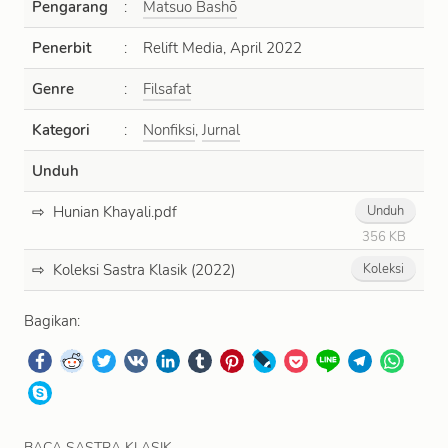
Pengarang
:
Matsuo Bashō
Penerbit
:
Relift Media, April 2022
Genre
:
Filsafat
Kategori
:
Nonfiksi
,
Jurnal
Unduh
Hunian Khayali.pdf
Unduh
356 KB
Koleksi Sastra Klasik (2022)
Koleksi
Bagikan:
BACA SASTRA KLASIK