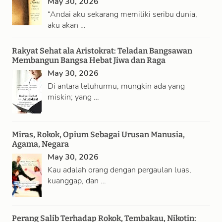
May 30, 2026
c
“Andai aku sekarang memiliki seribu dunia,
h
aku akan …
Rakyat Sehat ala Aristokrat: Teladan Bangsawan
Membangun Bangsa Hebat Jiwa dan Raga
May 30, 2026
Di antara leluhurmu, mungkin ada yang
miskin; yang …
Miras, Rokok, Opium Sebagai Urusan Manusia,
Agama, Negara
May 30, 2026
Kau adalah orang dengan pergaulan luas,
kuanggap, dan …
Perang Salib Terhadap Rokok, Tembakau, Nikotin: