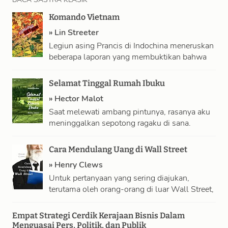
Komando Vietnam
»
Lin Streeter
Legiun asing Prancis di Indochina meneruskan
beberapa laporan yang membuktikan bahwa
dialah otak di balik pasukan komunis di sana!
Aku …
Selamat Tinggal Rumah Ibuku
»
Hector Malot
Saat melewati ambang pintunya, rasanya aku
meninggalkan sepotong ragaku di sana.
Dengan mata berlinang aku menengok
sekeliling, tapi tak ada …
Cara Mendulang Uang di Wall Street
»
Henry Clews
Untuk pertanyaan yang sering diajukan,
terutama oleh orang-orang di luar Wall Street,
“Bagaimana aku bisa menghasilkan uang di
Wall Street?” …
Empat Strategi Cerdik Kerajaan Bisnis Dalam
Menguasai Pers, Politik, dan Publik