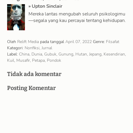
»
Upton Sinclair
Mereka lantas mengubah seluruh psikologimu
—segala yang kau percayai tentang kehidupan.
Kau mungkin akan keberatan dengan itu, jika
kau sadar; tapi …
Oleh
Relift Media
pada tanggal
April 07, 2022
Genre:
Filsafat
Kategori:
Nonfiksi
,
Jurnal
Label:
China
,
Dunia
,
Gubuk
,
Gunung
,
Hutan
,
Jepang
,
Kesendirian
,
Kuil
,
Musafir
,
Petapa
,
Pondok
Tidak ada komentar
Posting Komentar