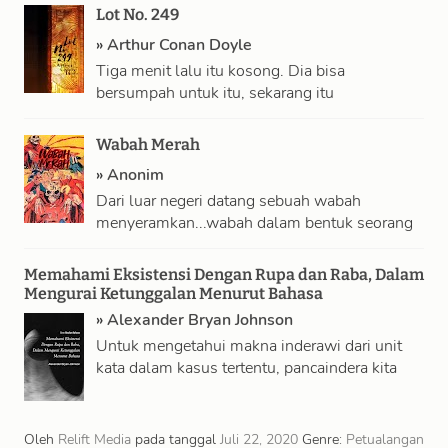
…
Lot No. 249
»
Arthur Conan Doyle
Tiga menit lalu itu kosong. Dia bisa
bersumpah untuk itu, sekarang itu
membingkai tubuh kejur penghuni angkernya,
yang berdiri suram …
Wabah Merah
»
Anonim
Dari luar negeri datang sebuah wabah
menyeramkan...wabah dalam bentuk seorang
penjahat ulung yang hanya dikenal sebagai
Wabah Merah! Para pejabat …
Memahami Eksistensi Dengan Rupa dan Raba, Dalam
Mengurai Ketunggalan Menurut Bahasa
»
Alexander Bryan Johnson
Untuk mengetahui makna inderawi dari unit
kata dalam kasus tertentu, pancaindera kita
harus memeriksa kasusnya, dan kita akan
temukan bahwa …
Oleh
Relift Media
pada tanggal
Juli 22, 2020
Genre:
Petualangan