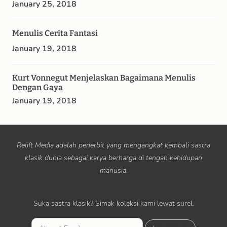
January 25, 2018
Menulis Cerita Fantasi
January 19, 2018
Kurt Vonnegut Menjelaskan Bagaimana Menulis
Dengan Gaya
January 19, 2018
Relift Media adalah penerbit yang mengangkat kembali sastra
klasik dunia sebagai karya berharga di tengah kehidupan
manusia.
Suka sastra klasik? Simak koleksi kami lewat surel.
L