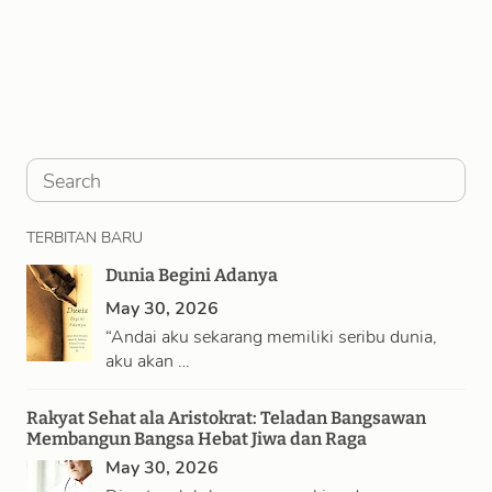
S
e
TERBITAN BARU
a
Dunia Begini Adanya
r
May 30, 2026
c
“Andai aku sekarang memiliki seribu dunia,
h
aku akan …
Rakyat Sehat ala Aristokrat: Teladan Bangsawan
Membangun Bangsa Hebat Jiwa dan Raga
May 30, 2026