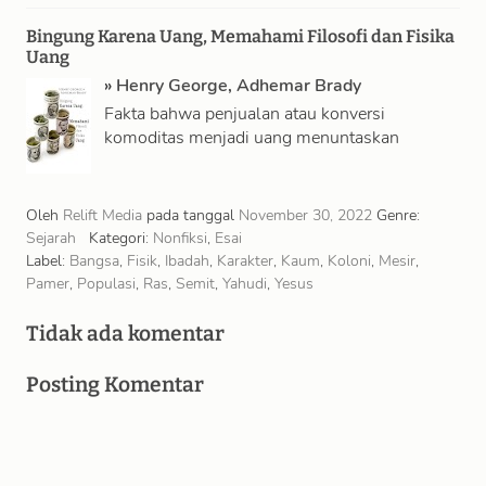
meninggalkannya; mereka yang telah
meninggalkannya tidak ada di sini; mereka
Bingung Karena Uang, Memahami Filosofi dan Fisika
sedang …
Uang
»
Henry George
,
Adhemar Brady
Fakta bahwa penjualan atau konversi
komoditas menjadi uang menuntaskan
transaksi-transaksi yang keuntungannya biasa
kita taksir, dengan mudah menuntun kita
untuk …
Oleh
Relift Media
pada tanggal
November 30, 2022
Genre:
Sejarah
Kategori:
Nonfiksi
,
Esai
Label:
Bangsa
,
Fisik
,
Ibadah
,
Karakter
,
Kaum
,
Koloni
,
Mesir
,
Pamer
,
Populasi
,
Ras
,
Semit
,
Yahudi
,
Yesus
Tidak ada komentar
Posting Komentar