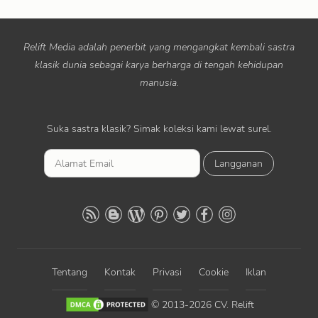
Relift Media adalah penerbit yang mengangkat kembali sastra
klasik dunia sebagai karya berharga di tengah kehidupan
manusia.
Suka sastra klasik? Simak koleksi kami lewat surel.
L
a
n
g
g
a
n
Tentang
Kontak
Privasi
Cookie
Iklan
a
n
© 2013-
2026
CV. Relift