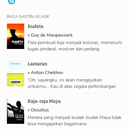
BACA SASTRA KLASIK
Kudeta
»
Guy de Maupassant
Para pembuat topi menjadi kolonel, memenuhi
tugas jenderal; revolver dan pedang
terpampang di perut buncit sentosa, dililit
sabuk merah menyala; …
Lamaran
»
Anton Chekhov
“Oh, sayangku, ini akan mengejutkan
untukmu... Kau di atas segala pertimbangan
duniawi, tapi...kuanggap kau yang paling
pantas... Apalagi, karena tanah …
Raja-raja Maya
»
Occultus
Mereka yang menjadi budak-budak Maya tidak
bisa mengajarkan bagaimana